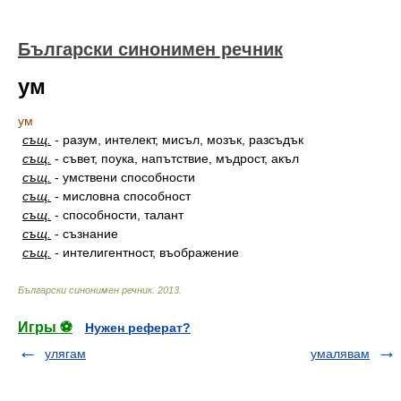
Български синонимен речник
ум
ум
същ.
-
разум, интелект, мисъл, мозък, разсъдък
същ.
-
съвет, поука, напътствие, мъдрост, акъл
същ.
-
умствени способности
същ.
-
мисловна способност
същ.
-
способности, талант
същ.
-
съзнание
същ.
-
интелигентност, въображение
Български синонимен речник
.
2013
.
Игры ⚽
Нужен реферат?
улягам
умалявам