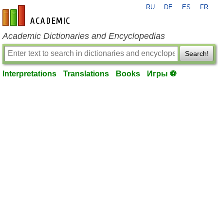
RU
DE
ES
FR
en-academic.com
Academic Dictionaries and Encyclopedias
Search!
Interpretations
Translations
Books
Игры ⚽